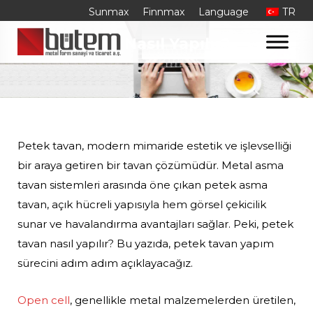
Skip
Sunmax
Finnmax
Language
TR
to
Petek Tavan Nasıl Yapılır?
content
Petek tavan, modern mimaride estetik ve işlevselliği
bir araya getiren bir tavan çözümüdür. Metal asma
tavan sistemleri arasında öne çıkan petek asma
tavan, açık hücreli yapısıyla hem görsel çekicilik
sunar ve havalandırma avantajları sağlar. Peki, petek
tavan nasıl yapılır? Bu yazıda, petek tavan yapım
sürecini adım adım açıklayacağız.
Open cell
, genellikle metal malzemelerden üretilen,