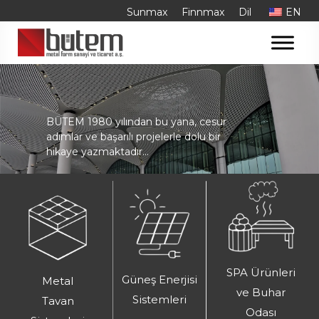
Skip
Sunmax
Finnmax
Dil
EN
to
content
BÜTEM 1980 yılından bu yana, cesur
adımlar ve başarılı projelerle dolu bir
hikaye yazmaktadır…
SPA Ürünleri
Güneş Enerjisi
Metal
ve Buhar
Sistemleri
Tavan
Odası