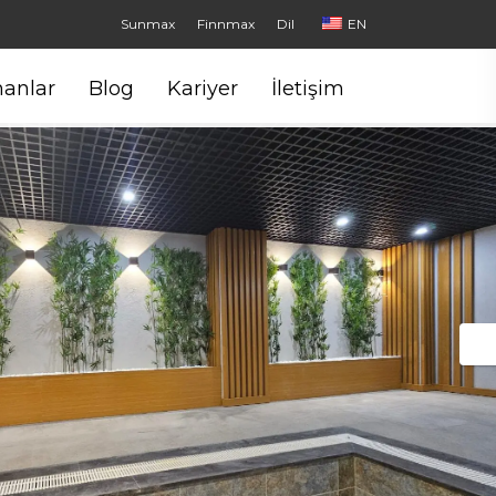
Sunmax
Finnmax
Dil
EN
anlar
Blog
Kariyer
İletişim