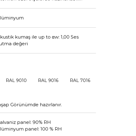
lüminyum
kustik kumaş ile up to αw: 1,00 Ses
utma değeri
RAL 9010
RAL 9016
RAL 7016
hşap Görünümde hazırlanır.
alvaniz panel: 90% RH
lüminyum panel: 100 % RH