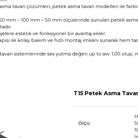
sma tavan çözümleri, petek asma tavan modelleri ile farklı ı
 150 mm – 100 mm – 50 mm ölçülerinde sunulan petek asma 
adır.
lere estetik ve fonksiyonel bir avantaj ekler.
apısı ile kolay bakım ve hızlı montaj imkânı sunarak hem t
avan sistemlerinde ses yutma değeri up to αw: 1,00 olup, m
T15 Petek Asma Tavan 
H
Ölçü
5
1
İ