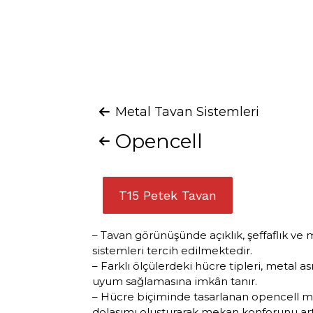
Metal Tavan Sistemleri
Opencell
T15 Petek Tavan
– Tavan görünüşünde açıklık, şeffaflık v
sistemleri tercih edilmektedir.
– Farklı ölçülerdeki hücre tipleri, metal
uyum sağlamasına imkân tanır.
– Hücre biçiminde tasarlanan opencell me
dolaşımı oluşturarak mekan konforunu artı