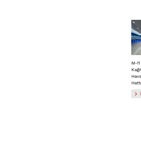
M-11
Kağı
Hava
Hatt