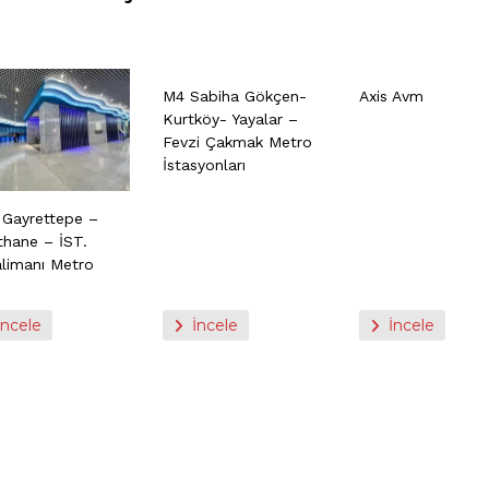
M4 Sabiha Gökçen-
Axis Avm
Kurtköy- Yayalar –
Fevzi Çakmak Metro
İstasyonları
 Gayrettepe –
thane – İST.
limanı Metro
ı
İncele
İncele
İncele