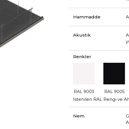
Hammadde
A
Akustik
A
y
Renkler
RAL 9003
RAL 9005
İstenilen RAL Rengi ve A
Nem
G
A