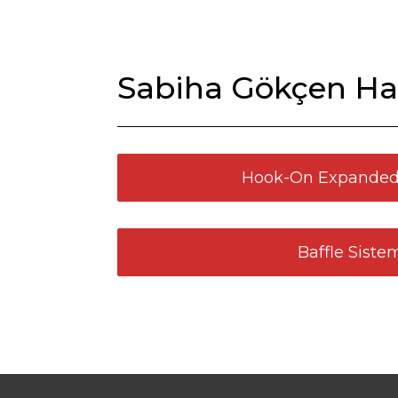
Sabiha Gökçen Hav
Hook-On Expanded
Baffle Siste