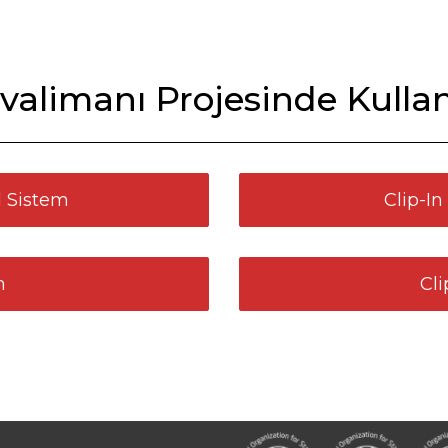
alimanı Projesinde Kullan
 Sistem
Clip-I
m
Cli