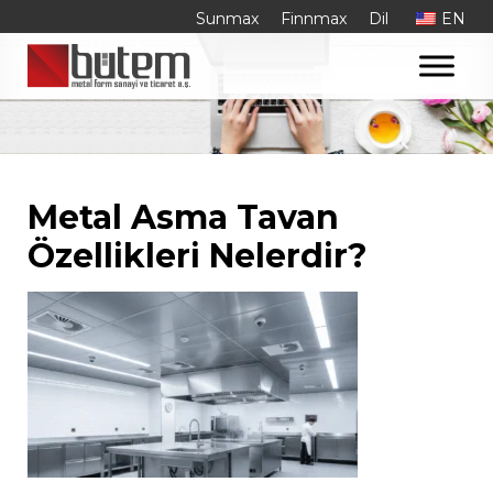
Etiket:
asma tavan
Skip
Sunmax
Finnmax
Dil
EN
to
özellikleri
content
Metal Asma Tavan
Özellikleri Nelerdir?