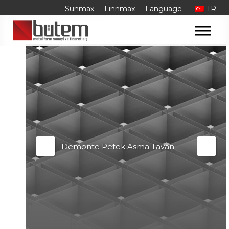
Skip
Sunmax
Finnmax
Language
TR
to
content
Demonte Petek Asma Tavan