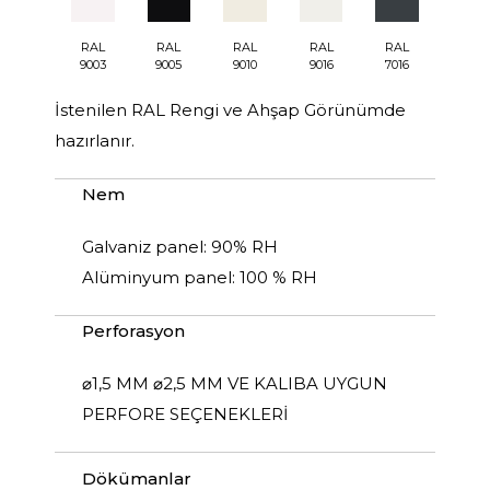
RAL
RAL
RAL
RAL
RAL
9003
9005
9010
9016
7016
İstenilen RAL Rengi ve Ahşap Görünümde
hazırlanır.
Nem
Galvaniz panel: 90% RH
Alüminyum panel: 100 % RH
Perforasyon
⌀1,5 MM ⌀2,5 MM VE KALIBA UYGUN
PERFORE SEÇENEKLERİ
Dökümanlar