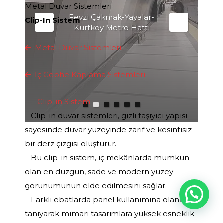
Metal Duvar Sistemleri
Fevzi Çakmak-Yayalar-
Clip-In Sistem
Kurtköy Metro Hattı
Metal Duvar Sistemleri
İç Cephe Kaplama Sistemleri
Clip-in Sistem
– Clip-in duvar sistemleri, gizli taşıyıcı yapısı
sayesinde duvar yüzeyinde zarif ve kesintisiz
bir derz çizgisi oluşturur.
– Bu clip-in sistem, iç mekânlarda mümkün
olan en düzgün, sade ve modern yüzey
görünümünün elde edilmesini sağlar.
– Farklı ebatlarda panel kullanımına olanak
tanıyarak mimari tasarımlara yüksek esneklik