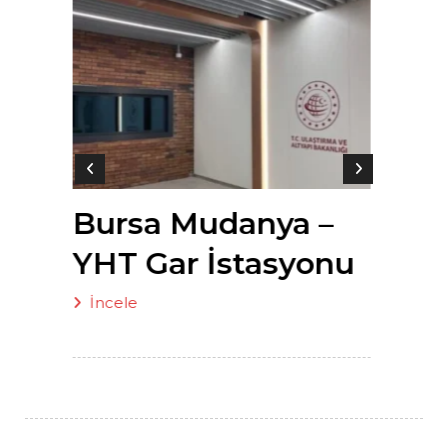
ee
Bursa Mudanya –
YHT Gar İstasyonu
İncele