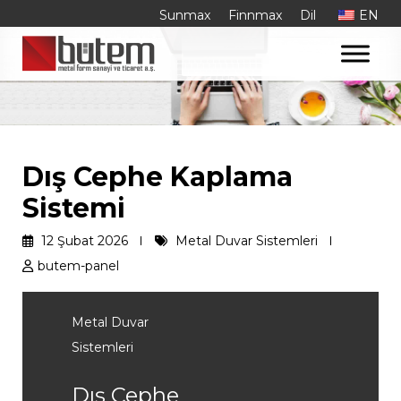
Kategori:
Metal Duvar
Skip
Sunmax
Finnmax
Dil
EN
to
Sistemleri
content
Dış Cephe Kaplama
Sistemi
12 Şubat 2026
Metal Duvar Sistemleri
butem-panel
Metal Duvar
Sistemleri
Dış Cephe