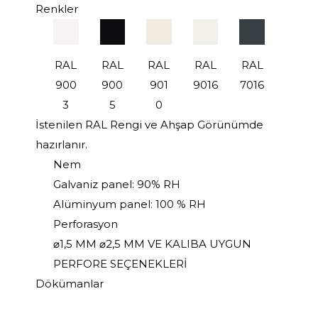
Renkler
RAL
RAL
RAL
RAL
RAL
900
900
901
9016
7016
3
5
0
İstenilen RAL Rengi ve Ahşap Görünümde
hazırlanır.
Nem
Galvaniz panel: 90% RH
Alüminyum panel: 100 % RH
Perforasyon
⌀1,5 MM ⌀2,5 MM VE KALIBA UYGUN
PERFORE SEÇENEKLERİ
Dökümanlar