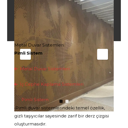
Metal Duvar Sistemleri
Pimli Sistem
Metal Duvar Sistemleri
İç Cephe Kaplama Sistemleri
Pimli Sistem
•Pimli duvar sistemlerindeki temel özellik,
gizli taşıyıcılar sayesinde zarif bir derz çizgisi
oluşturmasıdır.