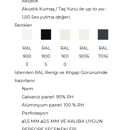
Akustik
Akustik Kumaş / Taş Yünü ile up to αw :
1,00 Ses yutma değeri.
Renkler
RAL
RAL
RAL
RAL
RAL
900
900
901
9016
7016
3
5
0
İstenilen RAL Rengi ve Ahşap Görünümde
hazırlanır.
Nem
Galvaniz panel: 90% RH
Alüminyum panel: 100 % RH
Perforasyon
⌀1,5 MM ⌀2,5 MM VE KALIBA UYGUN
PERFORE SEÇENEKLERİ