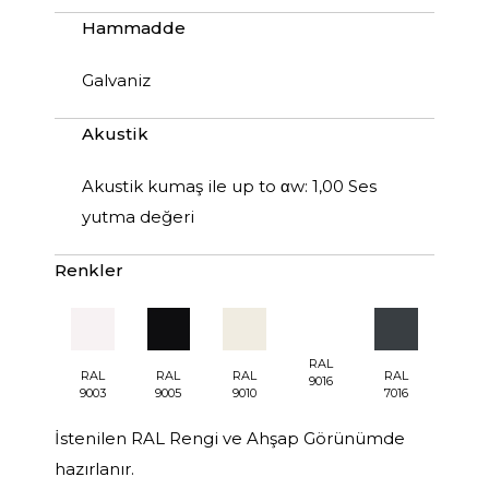
Hammadde
Galvaniz
Akustik
Akustik kumaş ile up to αw: 1,00 Ses
yutma değeri
Renkler
RAL
RAL
RAL
RAL
RAL
9016
9003
9005
9010
7016
İstenilen RAL Rengi ve Ahşap Görünümde
hazırlanır.